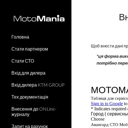
Sk
В
Головна
Щоб внести дані пр
Стати партнером
*ця форма вик
Стати СТО
потрібно пер
Вхід для дилера
Вхід дилера KTM GROUP
Тех документація
Внесення до ONLine-
журналу
Запит на рахунок