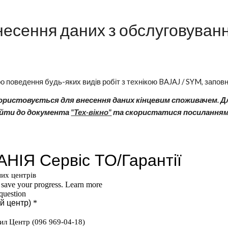
ip to main content
Skip to navigat
несення даних з обслуговуван
о поведення будь-яких видів робіт з технікою BAJAJ / SYM, запов
ористовується для внесення даних кінцевим споживачем. Для
ейти до документа
"Тех-вікно"
та скористатися посиланнями