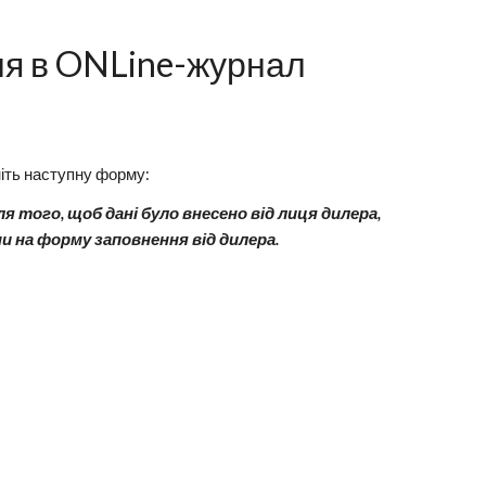
ion
ня в ONLine-журнал
ніть наступну форму:
 того, щоб дані було внесено від лиця дилера,
 на форму заповнення від дилера.