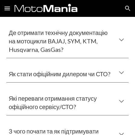
Skip to main content
Skip to navigation
Де отримати технічну документацію
на мотоцикли BAJAJ, SYM, KTM,
Husqvarna, GasGas?
Як стати офіційним дилером чи СТО
?
Які переваги отримання статусу
офіційн
ого
сервісу/
СТО?
З чого почати та я
к
підтримувати